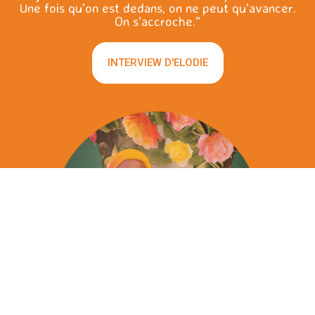
Une fois qu’on est dedans, on ne peut qu’avancer.
On s’accroche.”
INTERVIEW D'ELODIE